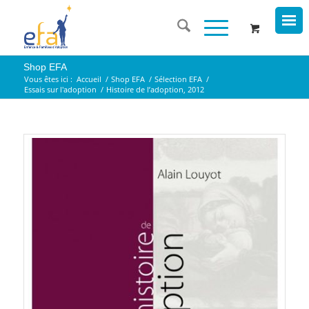
Shop EFA
Vous êtes ici :
Accueil
/
Shop EFA
/
Sélection EFA
/
Essais sur l'adoption
/
Histoire de l’adoption, 2012