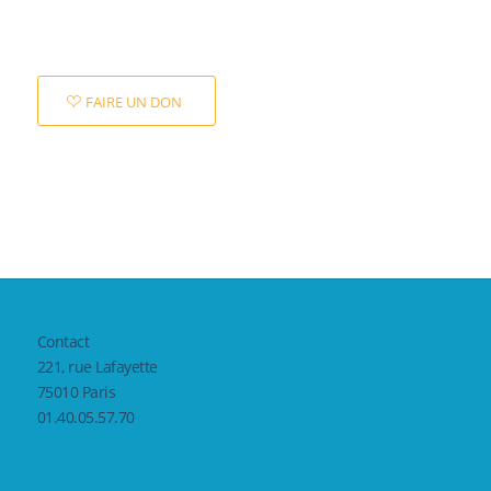
FAIRE UN DON
Contact
221, rue Lafayette
75010 Paris
01.40.05.57.70