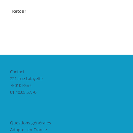
Retour
Contact
221, rue Lafayette
75010 Paris
01.40.05.57.70
Questions générales
Adopter en France