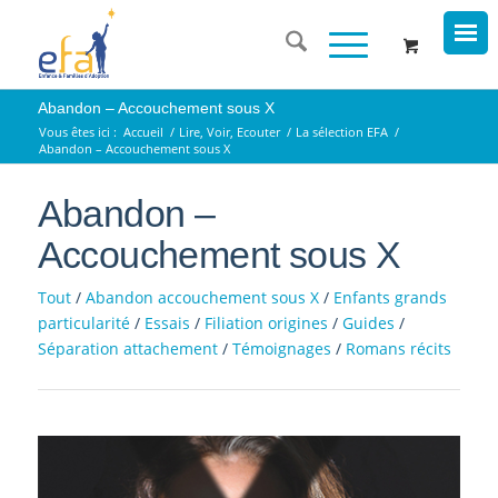
Abandon – Accouchement sous X
Vous êtes ici :
Accueil
/
Lire, Voir, Ecouter
/
La sélection EFA
/
Abandon – Accouchement sous X
Abandon –
Accouchement sous X
Tout
/
Abandon accouchement sous X
/
Enfants grands
particularité
/
Essais
/
Filiation origines
/
Guides
/
Séparation attachement
/
Témoignages
/
Romans récits