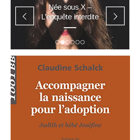
Née sous X –
L’enquête interdite
1
2
3
4
5
6