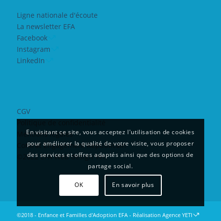
Ligne nationale d'écoute
La newsletter EFA
Facebook
Instagram
LinkedIn
CGV
Politique de confidentialité
En visitant ce site, vous acceptez l'utilisation de cookies
Mentions légales
pour améliorer la qualité de votre visite, vous proposer
Contrat Engagement Républicain
des services et offres adaptés ainsi que des options de
©2022 EFA Web design Yeti
partage social.
OK
En savoir plus
©2018 - Enfance et Familles d'Adoption EFA - Réalisation
Agence YETI