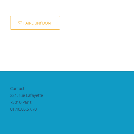
FAIRE UNf DON
Contact
221, rue Lafayette
75010 Paris
01.40.05.57.70