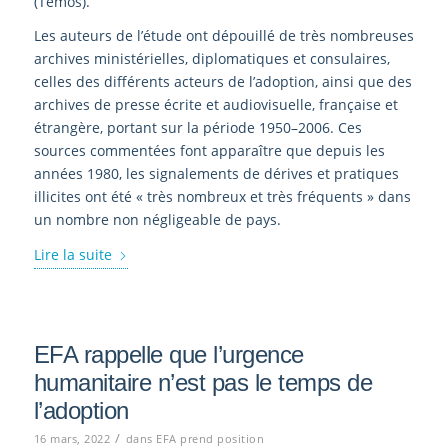
(Temos)
.
Les auteurs de l’étude ont dépouillé de très nombreuses
archives ministérielles, diplomatiques et
consulaires,
celles des différents acteurs de l’adoption,
ainsi que des
a
rchives de presse écrite et
audiovisuelle, française et
ét
rangère
,
port
a
nt sur la période
19
50
–
2006
. Ces
sources
commenté
es
font
apparaître que
depuis les
années 1980
,
l
es signalements de dérives et pratiques
illicites ont été «
très
nombreux et très fréquents
»
dans
un nombre non négligeable de pays.
Lire la suite
EFA rappelle que l’urgence
humanitaire n’est pas le temps de
l’adoption
/
16 mars, 2022
dans
EFA prend position