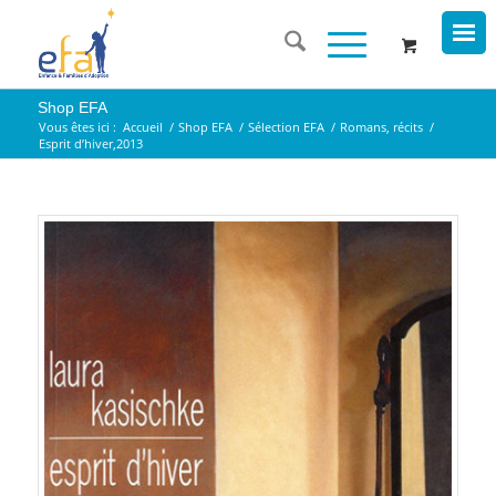
Shop EFA
Vous êtes ici :
Accueil
/
Shop EFA
/
Sélection EFA
/
Romans, récits
/
Esprit d’hiver,2013