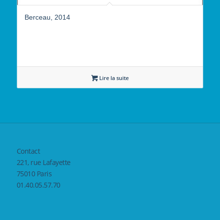
Berceau, 2014
Lire la suite
Contact
221, rue Lafayette
75010 Paris
01.40.05.57.70