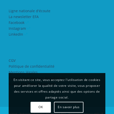
Ligne nationale d'écoute
La newsletter EFA
Facebook
Instagram
LinkedIn
CGV
Politique de confidentialité
Mentions légales
Contrat Engagement Républicain
En visitant ce site, vous acceptez l'utilisation de cookies
©2022 EFA Web design Yeti
pour améliorer la qualité de votre visite, vous proposer
des services et offres adaptés ainsi que des options de
partage social.
OK
En savoir plus
©2018 - Enfance et Familles d'Adoption EFA - Réalisation
Agence YETI