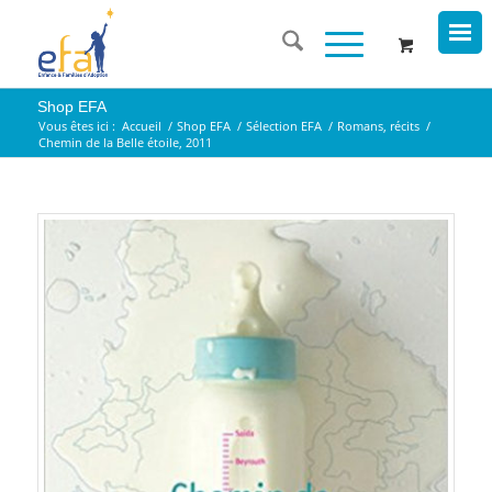
Shop EFA
Vous êtes ici :
Accueil
/
Shop EFA
/
Sélection EFA
/
Romans, récits
/
Chemin de la Belle étoile, 2011