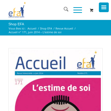
Shop EFA
Vous êtes ici :
Accueil
/
Shop EFA
/
Revue Accueil
/
Accueil n° 171, juin 2014 – L’estime de soi