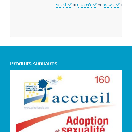
Publish
at
Calaméo
or
browse
the lib
Produits similaires