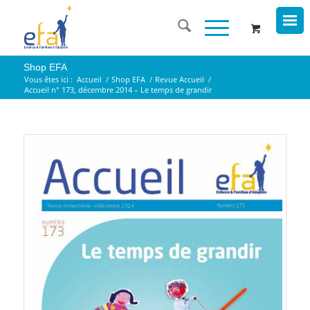
Shop EFA
Vous êtes ici :
Accueil
/
Shop EFA
/
Revue Accueil
/
Accueil n° 173, décembre 2014 – Le temps de grandir