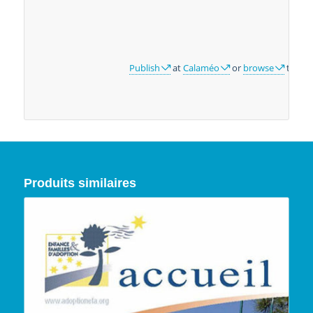
Publish
at
Calaméo
or
browse
the lib
Produits similaires