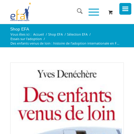
Shop EFA
Vous êtes ici :
Accueil
/
Shop EFA
/
Sélection EFA
/
Essais sur l'adoption
/
Des enfants venus de loin : histoire de l’adoption internationale en F...