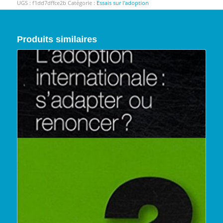
UGS :
f1dd7dffce2b
Catégorie :
Essais sur l'adoption
Produits similaires