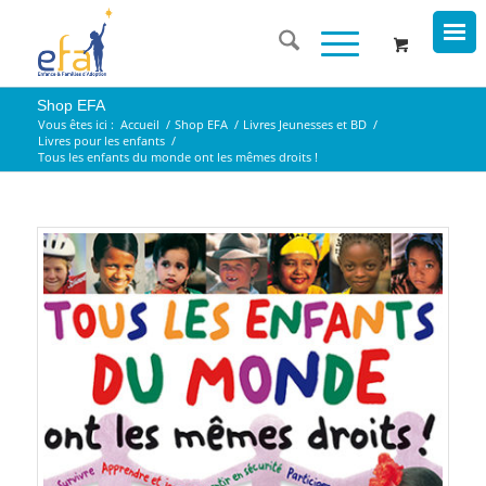
Shop EFA
Vous êtes ici :
Accueil
/
Shop EFA
/
Livres Jeunesses et BD
/
Livres pour les enfants
/
Tous les enfants du monde ont les mêmes droits !