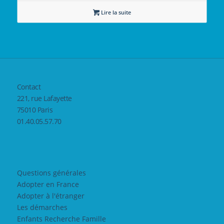
Lire la suite
Contact
221, rue Lafayette
75010 Paris
01.40.05.57.70
Questions générales
Adopter en France
Adopter à l'étranger
Les démarches
Enfants Recherche Famille