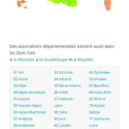
+
Des associations départementales existent aussi dans
−
les Dom-Tom
à
la Réunion
, à
la Guadeloupe
et à
Mayotte
.
01 Ain
33 Gironde
66 Pyrénées-
02 Aisne
34 Hérault
Orientales
03 Allier
35 Ille-et-Vilaine
67 Bas-Rhin
04 Alpes-de-Haute-
36 Indre
68 Haut-Rhin
Provence
37 Indre-et-
69 Rhône
05 Hautes-Alpes
Loire
70 Haute-
06 Alpes-Maritimes
38 Isère
Saône
07 Ardèche
39 Jura
71 Saône-et-
08 Ardennes
40 Landes
Loire