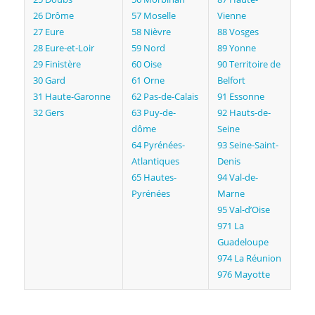
26 Drôme
57 Moselle
Vienne
27 Eure
58 Nièvre
88 Vosges
28 Eure-et-Loir
59 Nord
89 Yonne
29 Finistère
60 Oise
90 Territoire de
30 Gard
61 Orne
Belfort
31 Haute-Garonne
62 Pas-de-Calais
91 Essonne
32 Gers
63 Puy-de-
92 Hauts-de-
dôme
Seine
64 Pyrénées-
93 Seine-Saint-
Atlantiques
Denis
65 Hautes-
94 Val-de-
Pyrénées
Marne
95 Val-d’Oise
971 La
Guadeloupe
974 La Réunion
976 Mayotte