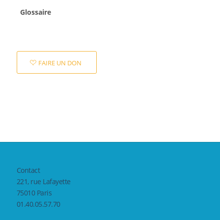
Glossaire
FAIRE UN DON
Contact
221, rue Lafayette
75010 Paris
01.40.05.57.70