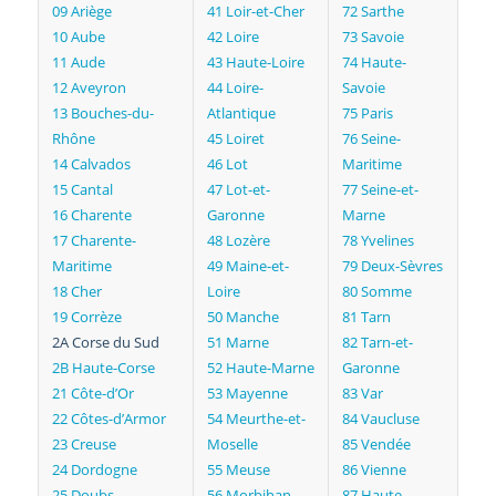
09 Ariège
41 Loir-et-Cher
72 Sarthe
10 Aube
42 Loire
73 Savoie
11 Aude
43 Haute-Loire
74 Haute-
12 Aveyron
44 Loire-
Savoie
13 Bouches-du-
Atlantique
75 Paris
Rhône
45 Loiret
76 Seine-
14 Calvados
46 Lot
Maritime
15 Cantal
47 Lot-et-
77 Seine-et-
16 Charente
Garonne
Marne
17 Charente-
48 Lozère
78 Yvelines
Maritime
49 Maine-et-
79 Deux-Sèvres
18 Cher
Loire
80 Somme
19 Corrèze
50 Manche
81 Tarn
2A Corse du Sud
51 Marne
82 Tarn-et-
2B Haute-Corse
52 Haute-Marne
Garonne
21 Côte-d’Or
53 Mayenne
83 Var
22 Côtes-d’Armor
54 Meurthe-et-
84 Vaucluse
23 Creuse
Moselle
85 Vendée
24 Dordogne
55 Meuse
86 Vienne
25 Doubs
56 Morbihan
87 Haute-