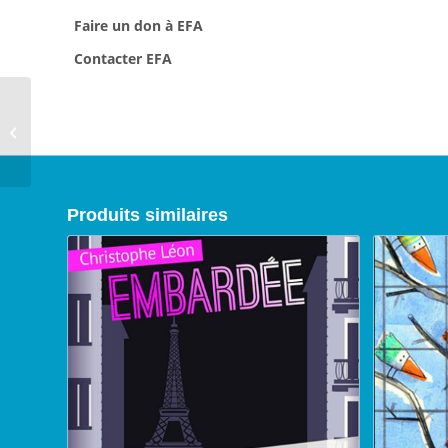
Faire un don à EFA
Contacter EFA
Une mère et une
maman : une histoire
franco-indienne, 2010
Produits similaires