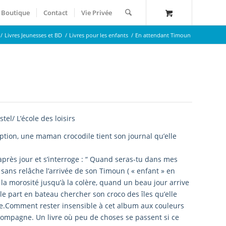
Boutique
Contact
Vie Privée
/
Livres Jeunesses et BD
/
Livres pour les enfants
/
En attendant Timoun
l/ L’école des loisirs
ption, une maman crocodile tient son journal qu’elle
 après jour et s’interroge : “ Quand seras-tu dans mes
 sans relâche l’arrivée de son Timoun ( « enfant » en
à la morosité jusqu’à la colère, quand un beau jour arrive
le part en bateau chercher son croco des îles qu’elle
.Comment rester insensible à cet album aux couleurs
’accompagne. Un livre où peu de choses se passent si ce