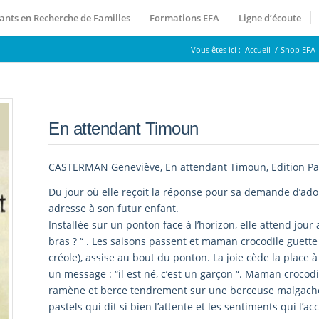
ants en Recherche de Familles
Formations EFA
Ligne d’écoute
Vous êtes ici :
Accueil
/
Shop EFA
En attendant Timoun
CASTERMAN Geneviève, En attendant Timoun, Edition Paste
Du jour où elle reçoit la réponse pour sa demande d’ado
adresse à son futur enfant.
Installée sur un ponton face à l’horizon, elle attend jour
bras ? “ . Les saisons passent et maman crocodile guette
créole), assise au bout du ponton. La joie cède la place 
un message : “il est né, c’est un garçon “. Maman crocodi
ramène et berce tendrement sur une berceuse malgache
pastels qui dit si bien l’attente et les sentiments qui l