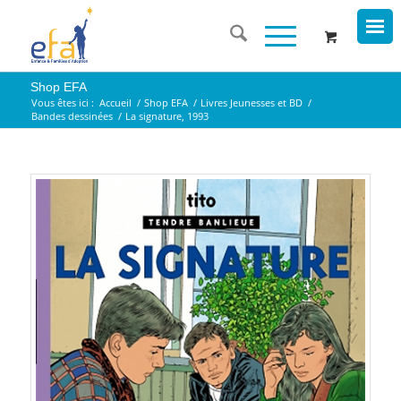
Shop EFA
Vous êtes ici :
Accueil
/
Shop EFA
/
Livres Jeunesses et BD
/
Bandes dessinées
/
La signature, 1993