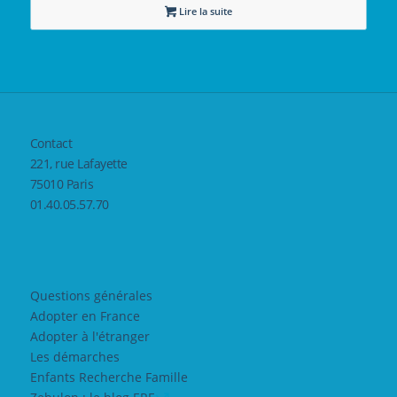
Lire la suite
Contact
221, rue Lafayette
75010 Paris
01.40.05.57.70
Questions générales
Adopter en France
Adopter à l'étranger
Les démarches
Enfants Recherche Famille