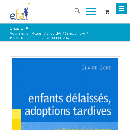
Shop EFA
Vous êtes ici :
Accueil
/
Shop EFA
/
Sélection EFA
/
Essais sur l'adoption
/
L’adoption, 2007