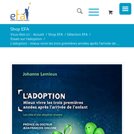
Shop EFA
Vous êtes ici :
Accueil
/
Shop EFA
/
Sélection EFA
/
Essais sur l'adoption
/
L’adoption : mieux vivre les trois premières années après l’arrivée de ...