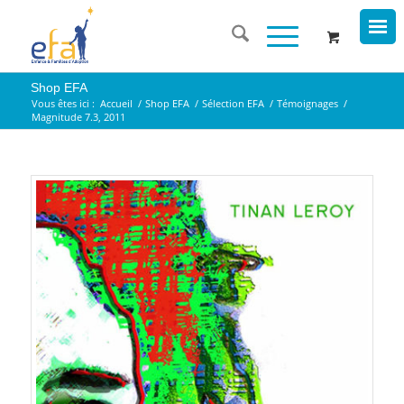
Shop EFA
Vous êtes ici :
Accueil
/
Shop EFA
/
Sélection EFA
/
Témoignages
/
Magnitude 7.3, 2011