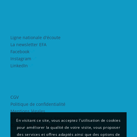
Ligne nationale d'écoute
La newsletter EFA
Facebook
Instagram
LinkedIn
CGV
Politique de confidentialité
Mentions légales
Contrat Engagement Républicain
En visitant ce site, vous acceptez l'utilisation de cookies
©2022 EFA Web design Yeti
pour améliorer la qualité de votre visite, vous proposer
des services et offres adaptés ainsi que des options de