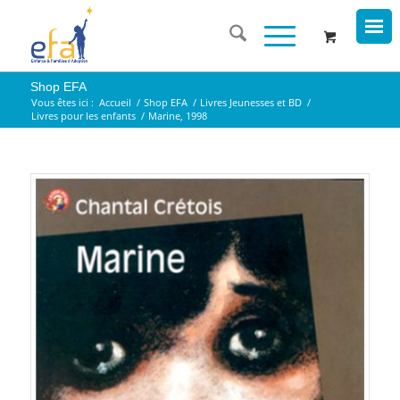
Shop EFA
Vous êtes ici :
Accueil
/
Shop EFA
/
Livres Jeunesses et BD
/
Livres pour les enfants
/
Marine, 1998