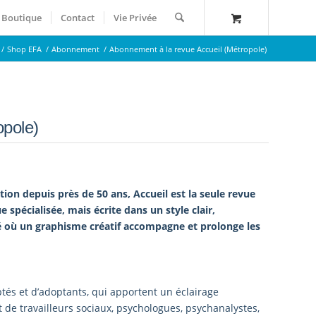
Boutique
Contact
Vie Privée
/
Shop EFA
/
Abonnement
/
Abonnement à la revue Accueil (Métropole)
opole)
ion depuis près de 50 ans, Accueil est la seule revue
 spécialisée, mais écrite dans un style clair,
é où un graphisme créatif accompagne et prolonge les
és et d’adoptants, qui apportent un éclairage
de travailleurs sociaux, psychologues, psychanalystes,