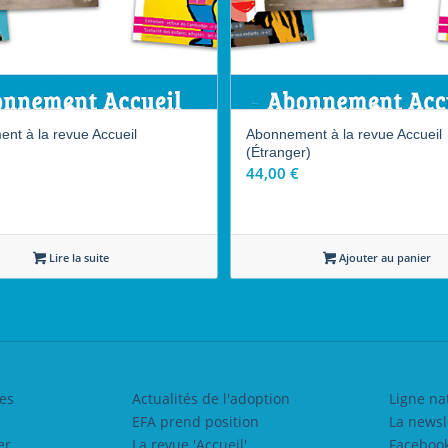
nt à la revue Accueil
Abonnement à la revue Accueil
(Étranger)
44,00
€
Lire la suite
Ajouter au panier
es
Actualités de l'adoption
Ligne na
EFA prend position
La newsl
er
La revue 'Accueil'
Faceboo