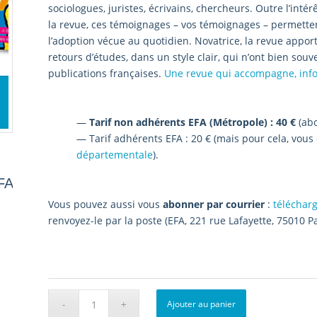
sociologues, juristes, écrivains, chercheurs. Outre l’int
la revue, ces témoignages – vos témoignages – permettent
l’adoption vécue au quotidien. Novatrice, la revue appor
retours d’études, dans un style clair, qui n’ont bien so
publications françaises.
Une revue qui accompagne, inform
—
Tarif non adhérents EFA (Métropole) : 40 €
(ab
— Tarif adhérents EFA : 20 € (mais pour cela, vou
départementale
).
FA
Vous pouvez aussi vous
abonner par courrier
:
télécharg
renvoyez-le par la poste (EFA, 221 rue Lafayette, 75010 
Ajouter au panier