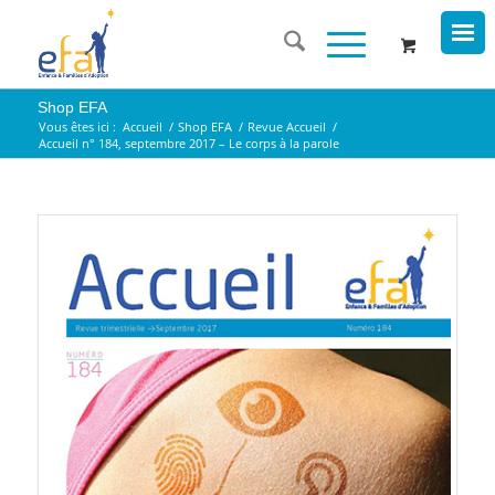
Shop EFA
Vous êtes ici :
Accueil
/
Shop EFA
/
Revue Accueil
/
Accueil n° 184, septembre 2017 – Le corps à la parole