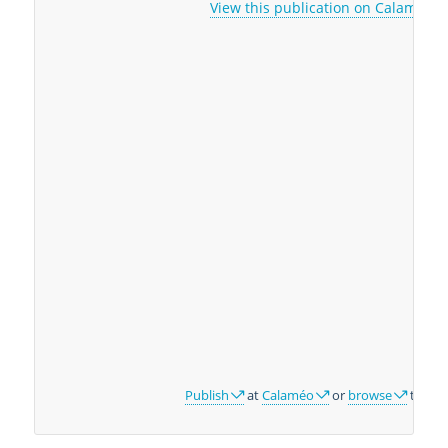
View this publication on Calaméo
Publish
at
Calaméo
or
browse
the lib