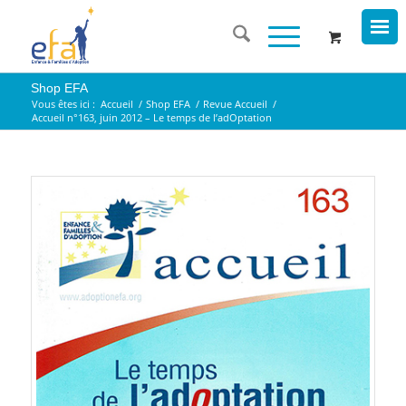
Shop EFA
Vous êtes ici :
Accueil
/
Shop EFA
/
Revue Accueil
/
Accueil n°163, juin 2012 – Le temps de l’adOptation