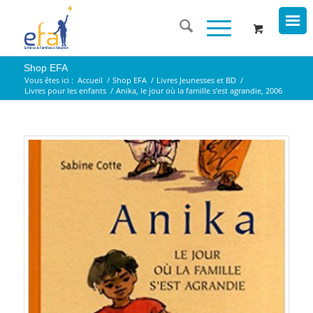
Shop EFA
Vous êtes ici :
Accueil
/
Shop EFA
/
Livres Jeunesses et BD
/
Livres pour les enfants
/
Anika, le jour où la famille s’est agrandie, 2006