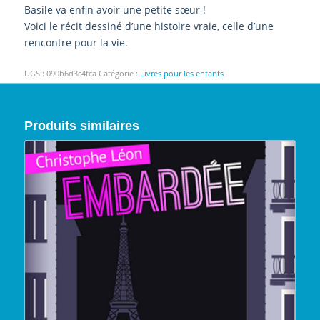
Basile va enfin avoir une petite sœur !
Voici le récit dessiné d’une histoire vraie, celle d’une
rencontre pour la vie.
UGS :
090b6d3c4fca
Catégorie :
Livres pour les enfants
Produits similaires