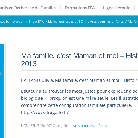
ants en Recherche de Familles
Formations EFA
Ligne d’écoute
es ici :
Accueil
/
Shop EFA
/
Livres Jeunesses et BD
/
Livres pour les enfants
/
Ma fam
Ma famille, c’est Maman et moi – His
2013
BALLAND Olivia, Ma famille, c’est Maman et moi – Histoi
L’auteur a su trouver les mots justes pour expliquer à so
biologique », lorsqu’on est une mère seule. Les illustrat
comprendre cette configuration familiale particulière.
http://www.dragodo.fr/
UGS :
57bf846dc07f
Catégorie :
Livres pour les enfants