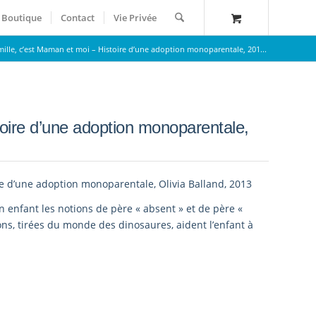
Boutique
Contact
Vie Privée
ille, c’est Maman et moi – Histoire d’une adoption monoparentale, 201...
toire d’une adoption monoparentale,
re d’une adoption monoparentale, Olivia Balland, 2013
n enfant les notions de père « absent » et de père «
ions, tirées du monde des dinosaures, aident l’enfant à