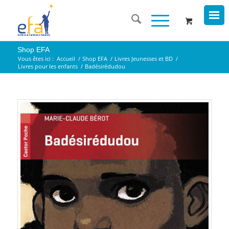
Shop EFA
Vous êtes ici :
Accueil
/
Shop EFA
/
Livres Jeunesses et BD
/
Livres pour les enfants
/
Badésirédudou