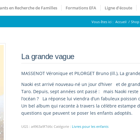
ants en Recherche de Familles
Formations EFA
Ligne d’écoute
Vous êtes ici :
Accueil
/
Shop
La grande vague
MASSENOT Véronique et PILORGET Bruno (ill.), La grande 
Naoki est arrivé nouveau-né un jour d’hiver et de gran
Taro. Depuis, sept années ont passé : mais Naoki reste pe
l’océan ? La réponse lui viendra d’un fabuleux poisson 
Un bel album qui raconte à travers la célèbre estampe de
questions que peuvent se poser les enfants adoptés.
UGS :
a4963a9f7d6c
Catégorie :
Livres pour les enfants