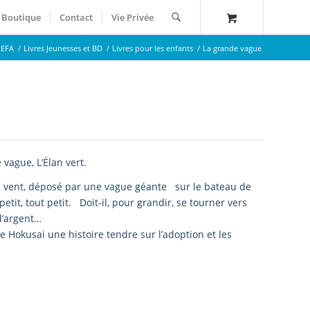
Boutique
Contact
Vie Privée
 EFA
/
Livres Jeunesses et BD
/
Livres pour les enfants
/
La grande vague
vague, L’Élan vert.
d vent, déposé par une vague géante sur le bateau de
tit, tout petit. Doit-il, pour grandir, se tourner vers
d’argent…
 Hokusai une histoire tendre sur l’adoption et les