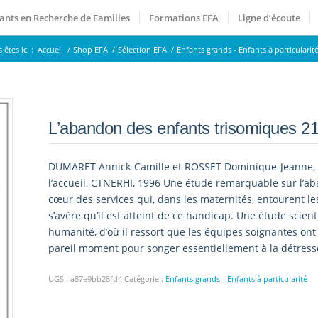
ants en Recherche de Familles
Formations EFA
Ligne d’écoute
 êtes ici :
Accueil
/
Shop EFA
/
Sélection EFA
/
Enfants grands - Enfants à particularit
L’abandon des enfants trisomiques 21 
DUMARET Annick-Camille et ROSSET Dominique-Jeanne, L’
l’accueil, CTNERHI, 1996 Une étude remarquable sur l’ab
cœur des services qui, dans les maternités, entourent le
s’avère qu’il est atteint de ce handicap. Une étude scien
humanité, d’où il ressort que les équipes soignantes ont
pareil moment pour songer essentiellement à la détress
UGS :
a87e9bb28fd4
Catégorie :
Enfants grands - Enfants à particularité