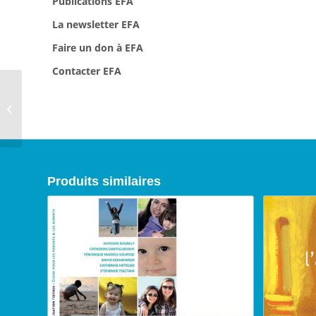
Publications EFA
La newsletter EFA
Faire un don à EFA
Contacter EFA
Collectif, Troubles
causés par
l’alcoolisation foetale :
guide pour les...
Produits similaires