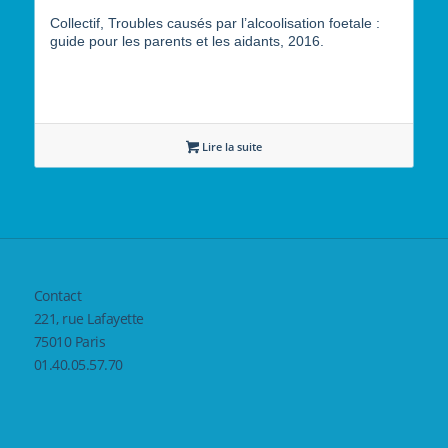
Collectif, Troubles causés par l’alcoolisation foetale :
guide pour les parents et les aidants, 2016.
Lire la suite
Contact
221, rue Lafayette
75010 Paris
01.40.05.57.70