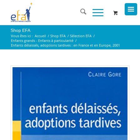
Shop EFA
Vous êtes ici :
Accueil
/
Shop EFA
/
Sélection EFA
/
Enfants grands - Enfants à particularité
/
Enfants délaissés, adoptions tardives : en France et en Europe, 2001