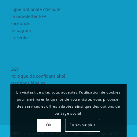
Ligne nationale d'écoute
La newsletter EFA
Facebook
Instagram
LinkedIn
CGV
Politique de confidentialité
Mentions légales
Contrat Engagement Républicain
En visitant ce site, vous acceptez l'utilisation de cookies
©2022 EFA Web design Yeti
pour améliorer la qualité de votre visite, vous proposer
des services et offres adaptés ainsi que des options de
partage social.
OK
En savoir plus
©2018 - Enfance et Familles d'Adoption EFA - Réalisation
Agence YETI