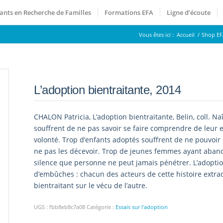
ants en Recherche de Familles
Formations EFA
Ligne d’écoute
Vous êtes ici :
Accueil
/
Shop EF
L’adoption bientraitante, 2014
CHALON Patricia, L’adoption bientraitante, Belin, coll. Na
souffrent de ne pas savoir se faire comprendre de leur 
volonté. Trop d’enfants adoptés souffrent de ne pouvoir 
ne pas les décevoir. Trop de jeunes femmes ayant aban
silence que personne ne peut jamais pénétrer. L’adopti
d’embûches : chacun des acteurs de cette histoire extra
bientraitant sur le vécu de l’autre.
UGS :
fbb8eb8c7a08
Catégorie :
Essais sur l'adoption