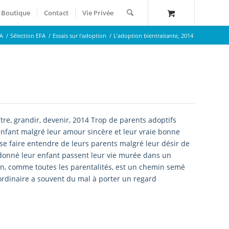
Boutique
Contact
Vie Privée
A
/
Sélection EFA
/
Essais sur l'adoption
/
L’adoption bientraitante, 2014
ître, grandir, devenir, 2014 Trop de parents adoptifs
enfant malgré leur amour sincère et leur vraie bonne
se faire entendre de leurs parents malgré leur désir de
donné leur enfant passent leur vie murée dans un
on, comme toutes les parentalités, est un chemin semé
ordinaire a souvent du mal à porter un regard