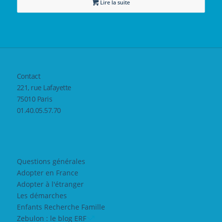
Lire la suite
Contact
221, rue Lafayette
75010 Paris
01.40.05.57.70
Questions générales
Adopter en France
Adopter à l'étranger
Les démarches
Enfants Recherche Famille
Zebulon : le blog ERF