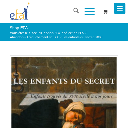
Shop EFA
Vous êtes ici :
Accueil
/
Shop EFA
/
Sélection EFA
/
Abandon - Accouchement sous X
/
Les enfants du secret, 2008