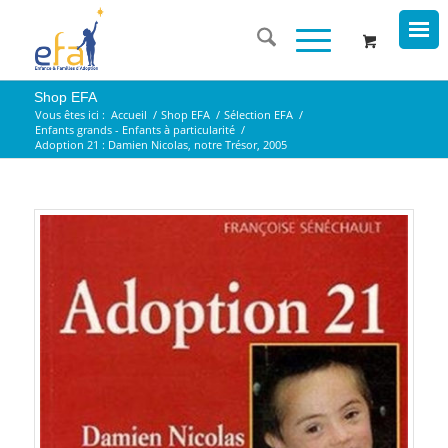
Shop EFA
Vous êtes ici :
Accueil
/
Shop EFA
/
Sélection EFA
/
Enfants grands - Enfants à particularité
/
Adoption 21 : Damien Nicolas, notre Trésor, 2005