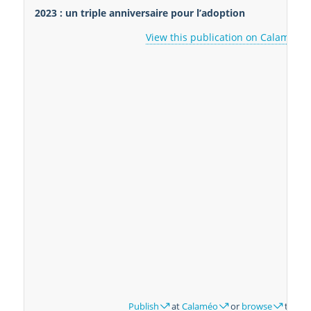
2023 : un triple anniversaire pour l’adoption
View this publication on Calaméo
Publish
at
Calaméo
or
browse
the lib