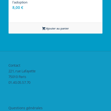
l’adoption
8,00
€
Ajouter au panier
Contact
221, rue Lafayette
75010 Paris
01.40.05.57.70
Questions générales