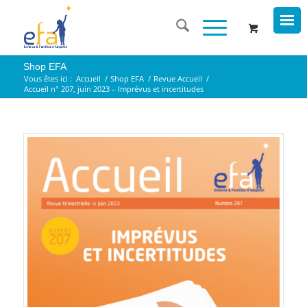
Shop EFA
Vous êtes ici :
Accueil
/
Shop EFA
/
Revue Accueil
/
Accueil n° 207, juin 2023 – Imprévus et incertitudes