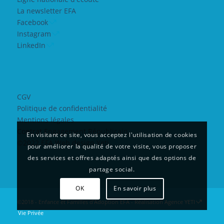
La newsletter EFA
Facebook
Instagram
LinkedIn
CGV
Politique de confidentialité
Mentions légales
Contrat Engagement Républicain
En visitant ce site, vous acceptez l'utilisation de cookies
©2022 EFA Web design Yeti
pour améliorer la qualité de votre visite, vous proposer
des services et offres adaptés ainsi que des options de
partage social.
OK
En savoir plus
©2018 - Enfance et Familles d'Adoption EFA - Réalisation
Agence YETI
Vie Privée