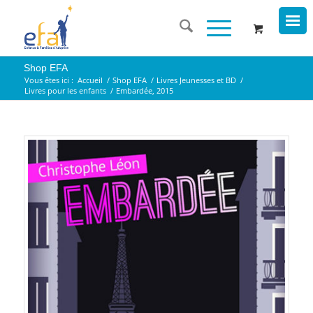
Shop EFA
Vous êtes ici :
Accueil
/
Shop EFA
/
Livres Jeunesses et BD
/
Livres pour les enfants
/
Embardée, 2015