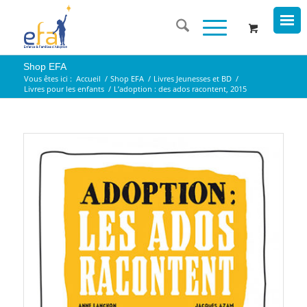
Shop EFA
Vous êtes ici :
Accueil
/
Shop EFA
/
Livres Jeunesses et BD
/
Livres pour les enfants
/
L’adoption : des ados racontent, 2015