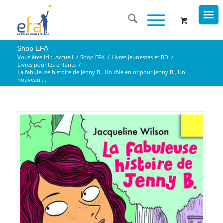
Shop EFA
Vous êtes ici :
Accueil
/
Shop EFA
/
Livres Jeunesses et BD
/
Livres pour les enfants
/
La fabuleuse histoire de Jenny B., Un rôle en or pour Jenny B., Un
nouveau ...