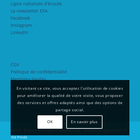
Ligne nationale d'écoute
La newsletter EFA
Facebook
Instagram
LinkedIn
CGV
Politique de confidentialité
Mentions légales
Contrat Engagement Républicain
En visitant ce site, vous acceptez l'utilisation de cookies
©2022 EFA Web design Yeti
pour améliorer la qualité de votre visite, vous proposer
des services et offres adaptés ainsi que des options de
partage social.
OK
En savoir plus
©2018 - Enfance et Familles d'Adoption EFA - Réalisation
Agence YETI
Vie Privée