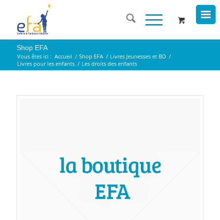
Shop EFA
Vous êtes ici :
Accueil
/
Shop EFA
/
Livres Jeunesses et BD
/
Livres pour les enfants
/
Les droits des enfants