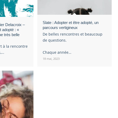
Slate : Adopter et être adopté, un
ier Delacroix –
parcours vertigineux
t adopté : «
De belles rencontres et beaucoup
ne très belle
de questions.
rt à la rencontre
s,…
Chaque année…
18 mai, 2023