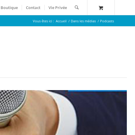
Boutique
Contact
Vie Privée
Vous êtes ici :
Accueil
/
Dans les médias
/
Podcasts