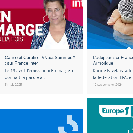
Carine et Caroline, #NousSommesX
L’adoption sur Franc
: sur France Inter
Armorique
Le 19 avril, l’émission « En marge »
Karine Nivelais, adm
donnait la parole à…
la fédération EFA, é
5 mai, 2025
12 septembre, 2024