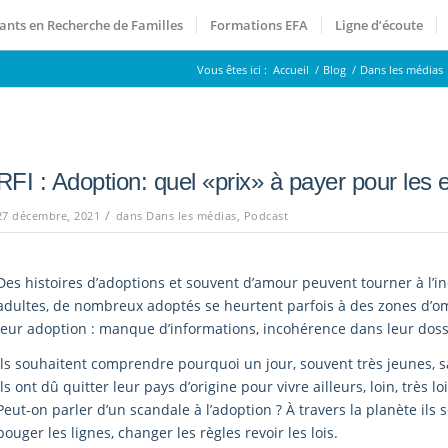
ants en Recherche de Familles
Formations EFA
Ligne d’écoute
Vous êtes ici :
Accueil
/
Blog
/
Dans les médias
RFI : Adoption: quel «prix» à payer pour les
/
27 décembre, 2021
dans
Dans les médias
,
Podcast
Des histoires d’adoptions et souvent d’amour peuvent tourner à l’i
adultes, de nombreux adoptés se heurtent parfois à des zones d’om
leur adoption : manque d’informations, incohérence dans leur dos
Ils souhaitent comprendre pourquoi un jour, souvent très jeunes, s
ils ont dû quitter leur pays d’origine pour vivre ailleurs, loin, très l
Peut-on parler d’un scandale à l’adoption ? À travers la planète ils
bouger les lignes, changer les règles revoir les lois.