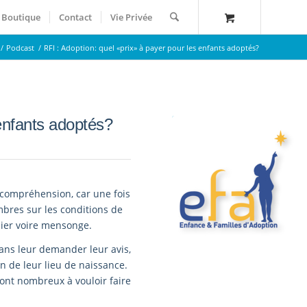
Boutique
Contact
Vie Privée
/
Podcast
/
RFI : Adoption: quel «prix» à payer pour les enfants adoptés?
 enfants adoptés?
ncompréhension, car une fois
bres sur les conditions de
sier voire mensonge.
ans leur demander leur avis,
oin de leur lieu de naissance.
 sont nombreux à vouloir faire