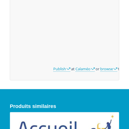
Publish
at
Calaméo
or
browse
the lib
Produits similaires