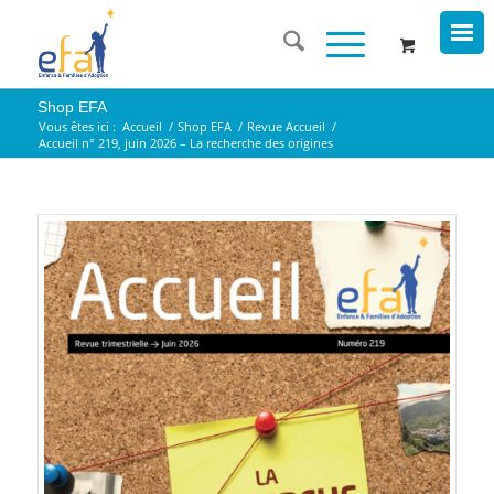
Shop EFA
Vous êtes ici :
Accueil
/
Shop EFA
/
Revue Accueil
/
Accueil n° 219, juin 2026 – La recherche des origines