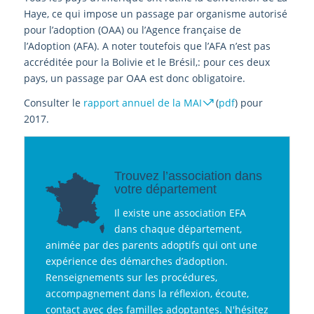
Haye, ce qui impose un passage par organisme autorisé
pour l’adoption (OAA) ou l’Agence française de
l’Adoption (AFA). A noter toutefois que l’AFA n’est pas
accréditée pour la Bolivie et le Brésil,: pour ces deux
pays, un passage par OAA est donc obligatoire.
Consulter le
rapport annuel de la MAI
(
pdf
) pour
2017.
Trouvez l’association dans
votre département
Il existe une association EFA
dans chaque département,
animée par des parents adoptifs qui ont une
expérience des démarches d’adoption.
Renseignements sur les procédures,
accompagnement dans la réflexion, écoute,
contact avec des familles adoptantes. N'hésitez