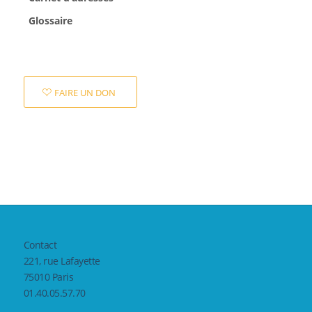
Glossaire
FAIRE UN DON
Contact
221, rue Lafayette
75010 Paris
01.40.05.57.70