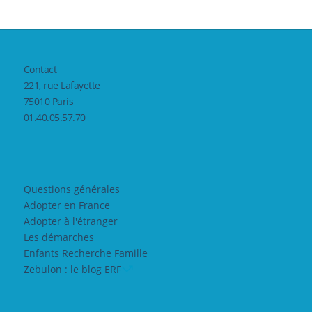
Contact
221, rue Lafayette
75010 Paris
01.40.05.57.70
Questions générales
Adopter en France
Adopter à l'étranger
Les démarches
Enfants Recherche Famille
Zebulon : le blog ERF