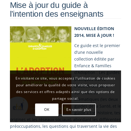
Mise à jour du guide à
l’intention des enseignants
NOUVELLE ÉDITION
2014, MISE À JOUR !
Ce guide est le premier
d’une nouvelle
collection éditée par
Enfance & Familles
d’Adoption : Les guides
En visitant ce site, vous acceptez l'utilisation de cookies
pratiques d’EFA.
pour améliorer la qualité de votre visite, vous proposer
D’autres ont suivi
des services et offres adaptés ainsi que des options de
sur d’autres
partage social.
thématiques (les deux
guides de la Santé, et le
OK
En savoir plus
guide « ton histoire, tes
origines et les réseaux sociaux), abordant les différentes
préoccupations, les questions qui traversent la vie des