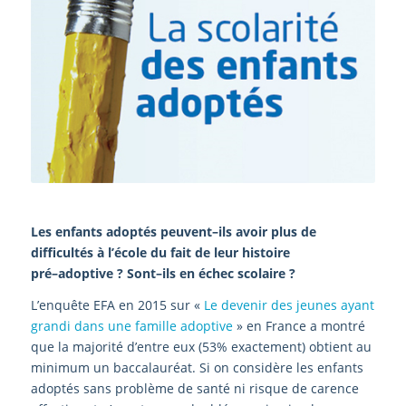
L
es
enfants
adoptés
peuvent
–
ils
avoir
plus
de
difficultés
à
l’école
du
fait
de
leur
histoire
pré
–
adoptive ? Sont
–
ils en échec scolaire
?
L’enquête EFA en 2015 sur «
Le devenir des jeunes
ayant
grandi dans une famille adoptive
»
en France a
montré
que la majo
rité d’entre eux (53% exactement)
obtient au
minimum un baccalauréat
.
Si on considère
les enfants
adoptés sans problème de santé ni risque
de
carence