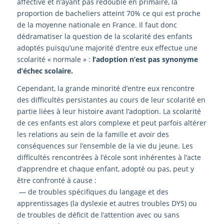
affective
et
n’ayant
pas
redoublé
en
primaire
,
la
proportion de bacheliers atteint 70% ce qui
est proche
de la moyenne nationale en France.
Il faut donc
dédramatiser la question de la scolarité des
enfants
adoptés
puisqu’une
majorité
d’entre
eux
effectue une
scolarité « normale » :
l’adoption n’est
pas synonyme
d’échec scolaire.
Cependant, la grande minorité d’entre eux rencontre
des
difficultés persistantes au cours de leur scolarité en
partie liées à leur histoire avant l’adoption. La scolarité
de ces enfants est alors complexe et peut parfois
altérer
les relations au sein de la famille et avoir des
conséquences sur l’ensemble de la
vie du jeune.
Les
difficultés rencontrées à l’école sont inhérentes à
l’acte
d’apprendre et chaque enfant, adopté ou pas,
peut y
être confronté à cause
:
—
de
troubles
spécifiques
du
langage
et
des
apprentissages
(la
dyslexie
et
autres
troubles
DYS)
ou
de t
roubles de déficit de l’attention avec
ou sans