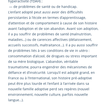
hyperactivité (TDAH)
;
—
de problèmes de santé ou de handicap.
L’enfant
adopté
peut
aussi
avoir
des
difficultés
persistantes
à
l’école
en
termes
d’apprentissage,
d’attention
et
de
comportement
à
cause
de
son
histoire
avant
l’adoption et de son abandon. Avant
son
adoption,
il a pu souffrir de problèmes de santé
(malnutrition,
maladies…) ou de carences affectives
(délaissement,
accueils successifs, maltraitance…). Il a
pu aussi souffrir
de problèmes liés à ses c
onditions de
vie in utéro
:
consommation d’alcool, de drogues ou
stress important
de sa mère biologique. L’abandon,
véritable
traumatisme,
pourra
engendrer
des
mécanismes de
défiance et d’insécurité. Lorsqu’il est
adopté grand, en
France ou à l’Internation
al, son
histoire pré-adoptive
peut être plus lourde et l’enfant à l’arrivée dans sa
nouvelle famille adoptive perd ses repères (nouvel
environnement, nouvelle culture, parfois nouvelle
langue…).