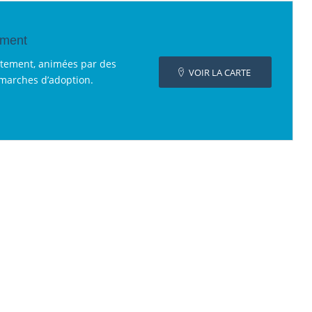
ement
rtement, animées par des
VOIR LA CARTE
émarches d’adoption.