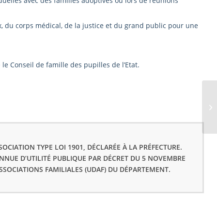
duelles avec des familles adoptives ou lors de réunions
 du corps médical, de la justice et du grand public pour une
le Conseil de famille des pupilles de l’Etat.
EF
OCIATION TYPE LOI 1901, DÉCLARÉE À LA PRÉFECTURE.
ONNUE D’UTILITÉ PUBLIQUE PAR DÉCRET DU 5 NOVEMBRE
ASSOCIATIONS FAMILIALES (UDAF) DU DÉPARTEMENT.