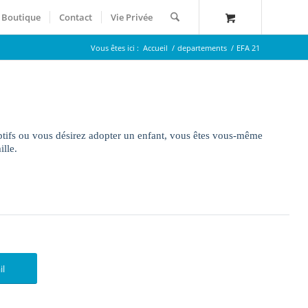
Boutique
Contact
Vie Privée
Vous êtes ici :
Accueil
/
departements
/
EFA 21
ptifs ou vous désirez adopter un enfant, vous êtes vous-même
lle.
il