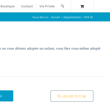
Boutique
Contact
Vie Privée
Vous êtes ici :
Accueil
/
departements
/
EFA 55
fs ou vous désirez adopter un enfant, vous êtes vous-même adopté
il
+33 6 95 15 71 68