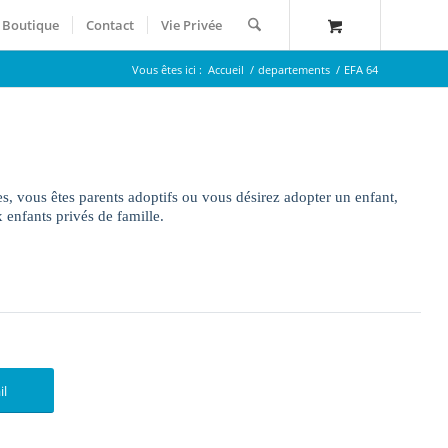
Boutique
Contact
Vie Privée
Vous êtes ici :
Accueil
/
departements
/
EFA 64
, vous êtes parents adoptifs ou vous désirez adopter un enfant,
enfants privés de famille.
il