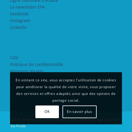
Ligne nationale d'écoute
La newsletter EFA
Facebook
Instagram
LinkedIn
CGV
Politique de confidentialité
Mentions légales
Contrat Engagement Républicain
En visitant ce site, vous acceptez l'utilisation de cookies
©2022 EFA Web design Yeti
pour améliorer la qualité de votre visite, vous proposer
des services et offres adaptés ainsi que des options de
partage social.
OK
En savoir plus
©2018 - Enfance et Familles d'Adoption EFA - Réalisation
Agence YETI
Vie Privée