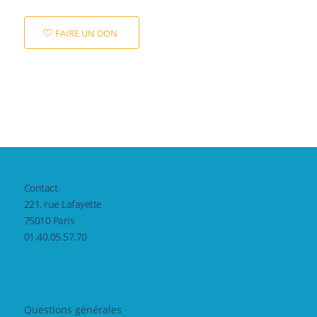
FAIRE UN DON
Contact
221, rue Lafayette
75010 Paris
01.40.05.57.70
Questions générales