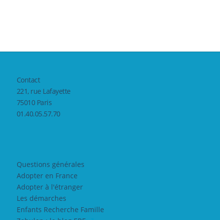
Contact
221, rue Lafayette
75010 Paris
01.40.05.57.70
Questions générales
Adopter en France
Adopter à l'étranger
Les démarches
Enfants Recherche Famille