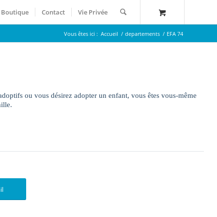
Boutique
Contact
Vie Privée
Vous êtes ici :
Accueil
/
departements
/
EFA 74
 adoptifs ou vous désirez adopter un enfant, vous êtes vous-même
lle.
il