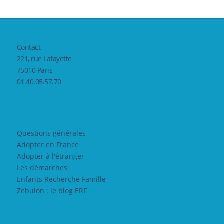
Contact
221, rue Lafayette
75010 Paris
01.40.05.57.70
Questions générales
Adopter en France
Adopter à l'étranger
Les démarches
Enfants Recherche Famille
Zebulon : le blog ERF