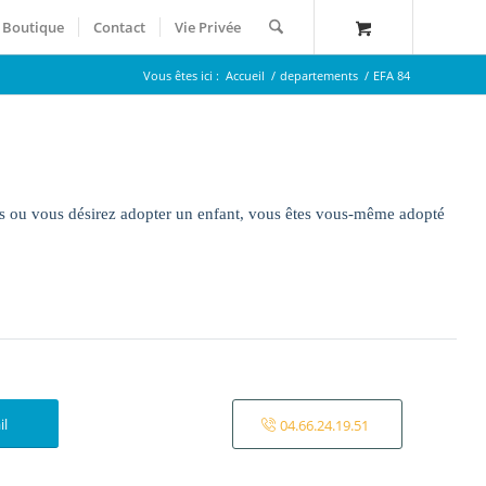
Boutique
Contact
Vie Privée
Vous êtes ici :
Accueil
/
departements
/
EFA 84
fs ou vous désirez adopter un enfant, vous êtes vous-même adopté
il
04.66.24.19.51