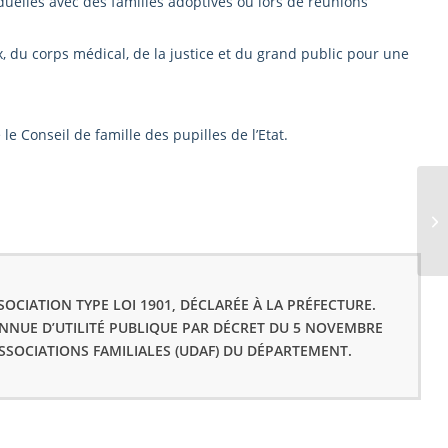
duelles avec des familles adoptives ou lors de réunions
 du corps médical, de la justice et du grand public pour une
le Conseil de famille des pupilles de l’Etat.
EF
OCIATION TYPE LOI 1901, DÉCLARÉE À LA PRÉFECTURE.
ONNUE D’UTILITÉ PUBLIQUE PAR DÉCRET DU 5 NOVEMBRE
ASSOCIATIONS FAMILIALES (UDAF) DU DÉPARTEMENT.