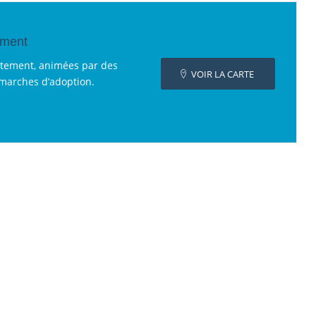
ement
rtement, animées par des
VOIR LA CARTE
émarches d’adoption.