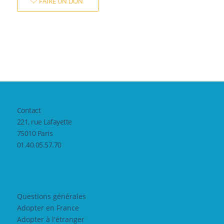
FAIRE UN DON
Contact
221, rue Lafayette
75010 Paris
01.40.05.57.70
Questions générales
Adopter en France
Adopter à l'étranger